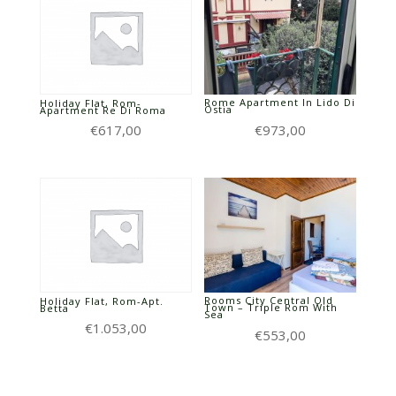
Rome Apartment In Lido Di
Holiday Flat, Rom-
Ostia
Apartment Re Di Roma
€
973,00
€
617,00
Rooms City Central Old
Holiday Flat, Rom-Apt.
Town – Triple Rom With
Betta
Sea
€
1.053,00
€
553,00